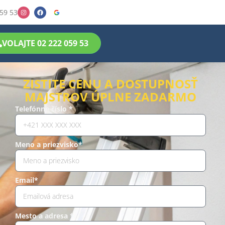
59 53
VOLAJTE 02 222 059 53
ZISTITE CENU A DOSTUPNOSŤ
MAJSTROV ÚPLNE ZADARMO
Telefónne číslo *
Meno a priezvisko*
Email*
Mesto a adresa *