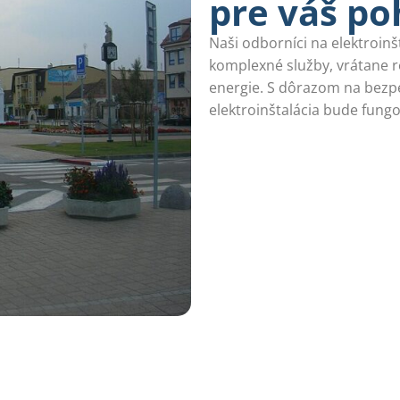
pre váš p
Naši odborníci na elektroinš
komplexné služby, vrátane re
energie. S dôrazom na bezpe
elektroinštalácia bude fung