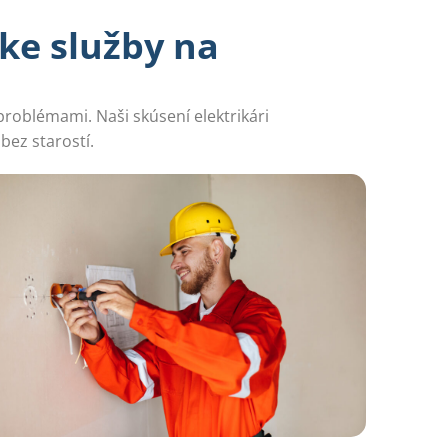
ke služby na
problémami. Naši skúsení elektrikári
bez starostí.