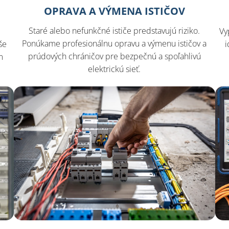
OPRAVA A VÝMENA ISTIČOV
Staré alebo nefunkčné ističe predstavujú riziko.
Vy
Ponúkame profesionálnu opravu a výmenu ističov a
še
i
prúdových chráničov pre bezpečnú a spoľahlivú
m
elektrickú sieť.