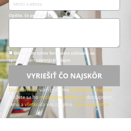
Opíšte, čo potrebujete
Odoslaním tohto formulára súhlasím so
spracovaním osobných údajov
VYRIEŠIŤ ČO NAJSKÔR
Do pár minút
vám pošleme
kontakt na majstra.
Môžete sa ho
nezáväzne opýtať na
dostupnosť,
cenu a
všetko
čo vás zaujíma.
Úplne zadarmo.