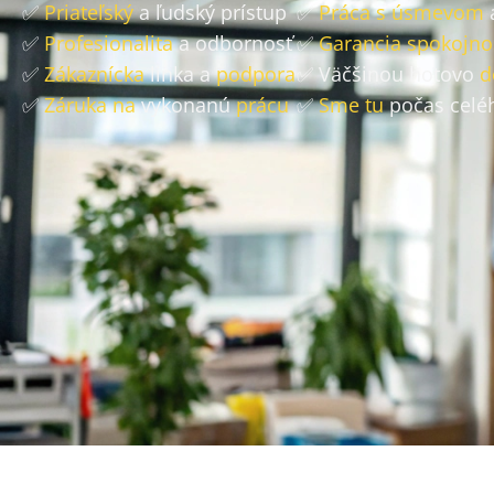
✅
Priateľský
a ľudský prístup
✅
Práca s úsmevom
✅
Profesionalita
a odbornosť
✅
Garancia spokojno
✅
Zákaznícka
linka a
podpora
✅ Väčšinou hotovo
d
✅
Záruka na
vykonanú
prácu
✅
Sme tu
počas celé