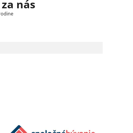
 za nás
rodine