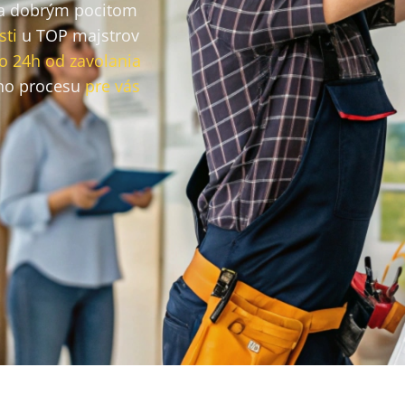
a dobrým pocitom
sti
u TOP majstrov
o 24h od zavolania
ho procesu
pre vás