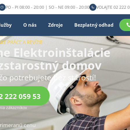
PO - PI 08:00 - 20:00 | SO - NE 09:00 - 20:00
VOLAJTE 02 222 0
lužby
O nás
Zdroje
Bezplatný odhad
KE PRÁCE A REVÍZIE
e Elektroinštalácie
ezstarostný domov
čo potrebujete bez starostí!
2 222 059 53
ia zákazníkov
primeranú cenu