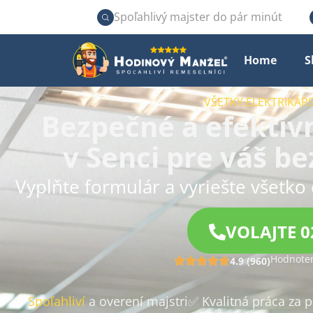
Spoľahlivý majster do pár minút
Home
S
VŠETKY ELEKTRIKÁRS
Bezpečné a efektívn
v Senci pre váš b
Vyplňte formulár a vyriešte všetko 
VOLAJTE 0
Hodnoten
4.9 (960)
✅
Spoľahliví
a overení majstri
✅ Kvalitná práca za 