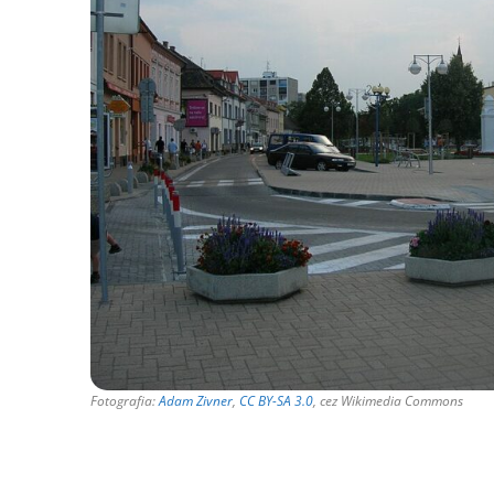
Fotografia:
Adam Zivner
,
CC BY-SA 3.0
, cez Wikimedia Commons