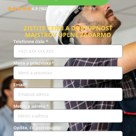
Hodnotenia zákazníkov
4.9 (960)
ZISTITE CENU A DOSTUPNOSŤ
MAJSTROV ÚPLNE ZADARMO
Telefónne číslo *
Meno a priezvisko*
Email*
Mesto a adresa *
Opíšte, čo potrebujete