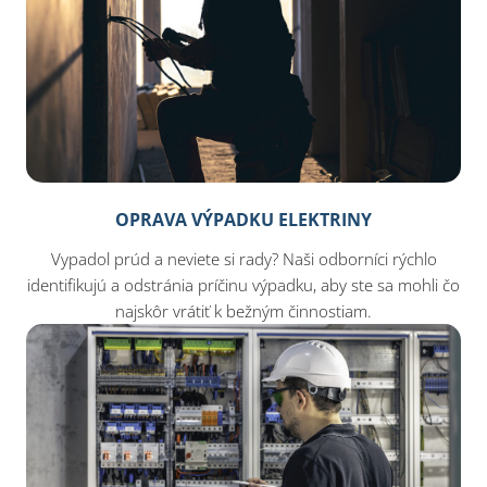
OPRAVA VÝPADKU ELEKTRINY
Vypadol prúd a neviete si rady? Naši odborníci rýchlo
identifikujú a odstránia príčinu výpadku, aby ste sa mohli čo
najskôr vrátiť k bežným činnostiam.