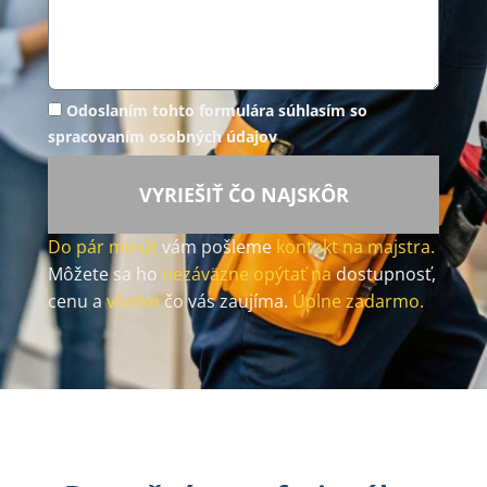
Odoslaním tohto formulára súhlasím so
spracovaním osobných údajov
VYRIEŠIŤ ČO NAJSKÔR
Do pár minút
vám pošleme
kontakt na majstra.
Môžete sa ho
nezáväzne opýtať na
dostupnosť,
cenu a
všetko
čo vás zaujíma.
Úplne zadarmo.