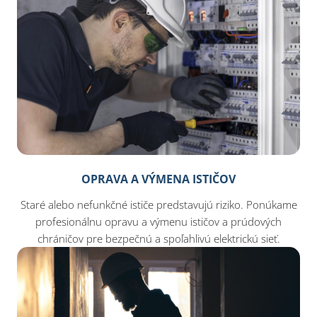
OPRAVA A VÝMENA ISTIČOV
Staré alebo nefunkčné ističe predstavujú riziko. Ponúkame
profesionálnu opravu a výmenu ističov a prúdových
chráničov pre bezpečnú a spoľahlivú elektrickú sieť.