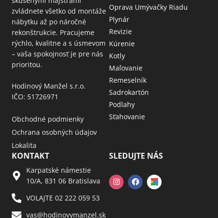
skúsenými majstrami
Oprava Umývačky Riadu
zvládnete všetko od montáže
Plynár
nábytku až po náročné
Revizie
rekonštrukcie. Pracujeme
rýchlo, kvalitne a s úsmevom
Kúrenie
– vaša spokojnosť je pre nás
Kotly
prioritou.
Maľovanie
Remeselník
Hodinový Manžel s.r.o.
Sadrokartón
IČO: 51726971
Podlahy
Sťahovanie
Obchodné podmienky
Ochrana osobných údajov
Lokalita
KONTAKT
SLEDUJTE NÁS
Karpatské námestie
10/A, 831 06 Bratislava
VOLAJTE 02 222 059 53​
vas@hodinovymanzel.sk​