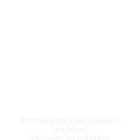
Potrebujete spoľahlivého
majstra?
Vyriešte to jediným