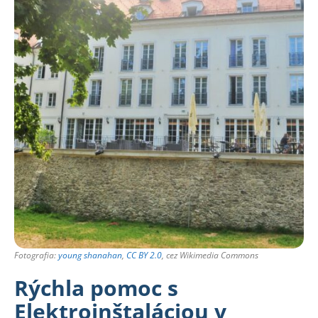
Fotografia:
young shanahan
,
CC BY 2.0
, cez Wikimedia Commons
Rýchla pomoc s
Elektroinštaláciou v