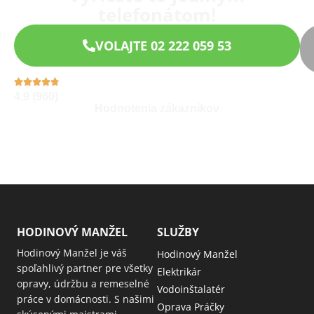
telefonátom!
VOLAJTE 02 222 059 53
4,9 (960)
Hodnotenia zákazníkov
HODINOVÝ MANŽEL
SLUŽBY
Hodinový Manžel je váš
Hodinový Manžel
spoľahlivý partner pre všetky
Elektrikár
opravy, údržbu a remeselné
Vodoinštalatér
práce v domácnosti. S našimi
Oprava Práčky