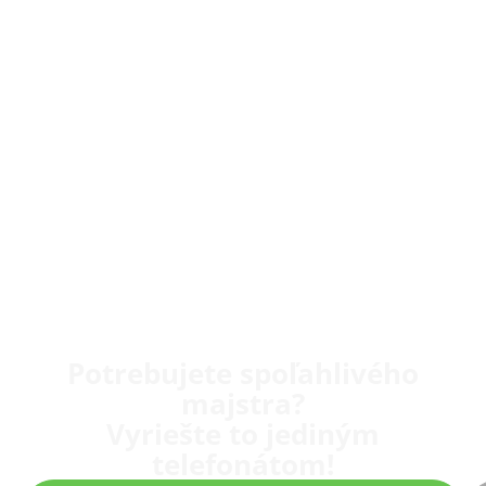
Potrebujete spoľahlivého
majstra?
Vyriešte to jediným
telefonátom!