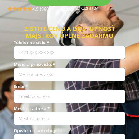
Hodnotenia zákazníkov
4.9 (960)
ZISTITE CENU A DOSTUPNOSŤ
MAJSTROV ÚPLNE ZADARMO
Telefónne číslo *
Meno a priezvisko*
Email*
Mesto a adresa *
Opíšte, čo potrebujete