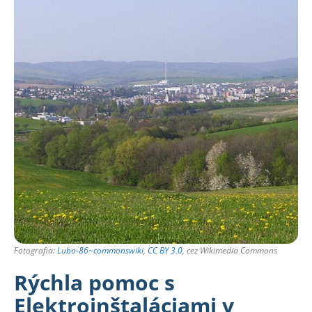
Fotografia:
Lubo-86~commonswiki
,
CC BY 3.0
, cez Wikimedia Commons
Rýchla pomoc s
Elektroinštaláciami v