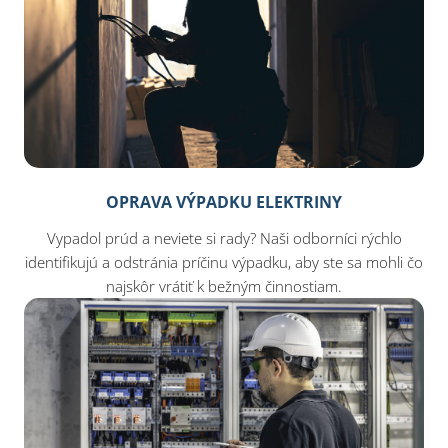
OPRAVA VÝPADKU ELEKTRINY
Vypadol prúd a neviete si rady? Naši odborníci rýchlo
identifikujú a odstránia príčinu výpadku, aby ste sa mohli čo
najskôr vrátiť k bežným činnostiam.