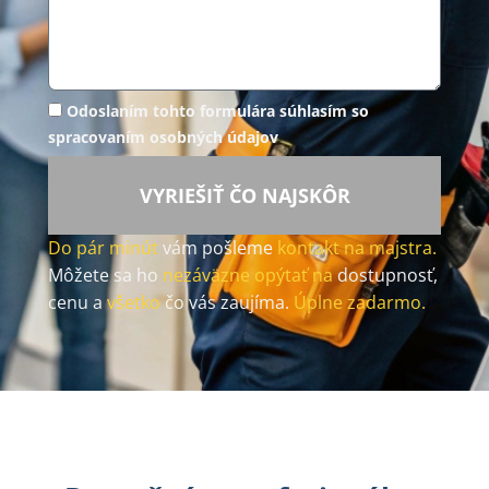
Odoslaním tohto formulára súhlasím so
spracovaním osobných údajov
VYRIEŠIŤ ČO NAJSKÔR
Do pár minút
vám pošleme
kontakt na majstra.
Môžete sa ho
nezáväzne opýtať na
dostupnosť,
cenu a
všetko
čo vás zaujíma.
Úplne zadarmo.