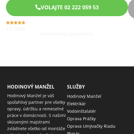
VOLAJTE 02 222 059 53
4,9 (960)
Hodnotenia zákazníkov
HODINOVÝ MANŽEL
SLUŽBY
Hodinový Manžel je váš
Hodinový Manžel
spoľahlivý partner pre všetky
Elektrikár
opravy, údržbu a remeselné
Vodoinštalatér
práce v domácnosti. S našimi
Oprava Práčky
skúsenými majstrami
Oprava Umývačky Riadu
zvládnete všetko od montáže
Plynár