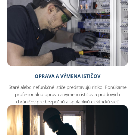
OPRAVA A VÝMENA ISTIČOV
Staré alebo nefunkčné ističe predstavujú riziko. Ponúkame
profesionálnu opravu a výmenu ističov a prúdových
chráničov pre bezpečnú a spoľahlivú elektrickú sieť.