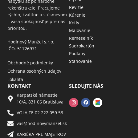
nábytku až po náročné
Revizie
rekonštrukcie. Pracujeme
rýchlo, kvalitne a s úsmevom
Kúrenie
– vaša spokojnosť je pre nás
Kotly
prioritou.
Maľovanie
Remeselník
Hodinový Manžel s.r.o.
Sadrokartón
IČO: 51726971
Podlahy
Sťahovanie
Obchodné podmienky
Ochrana osobných údajov
Lokalita
KONTAKT
SLEDUJTE NÁS
Karpatské námestie
10/A, 831 06 Bratislava
VOLAJTE 02 222 059 53​
vas@hodinovymanzel.sk​
KARIÉRA PRE MAJSTROV​