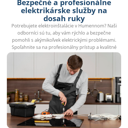
Bezpečné a profesionálne
elektrikárske služby na
dosah ruky
Potrebujete elektroinštalácie v Humennom? Naši
odborníci sú tu, aby vám rýchlo a bezpečne
pomohli s akýmikoľvek elektrickými problémami.
Spoľahnite sa na profesionálny prístup a kvalitné
služby!