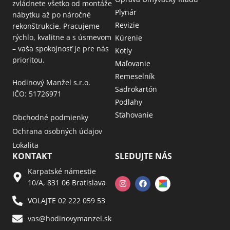
zvládnete všetko od montáže
Plynár
nábytku až po náročné
Revizie
rekonštrukcie. Pracujeme
rýchlo, kvalitne a s úsmevom
Kúrenie
– vaša spokojnosť je pre nás
Kotly
prioritou.
Maľovanie
Remeselník
Hodinový Manžel s.r.o.
Sadrokartón
IČO: 51726971
Podlahy
Sťahovanie
Obchodné podmienky
Ochrana osobných údajov
Lokalita
KONTAKT
SLEDUJTE NÁS
Karpatské námestie
10/A, 831 06 Bratislava
VOLAJTE 02 222 059 53​
vas@hodinovymanzel.sk​