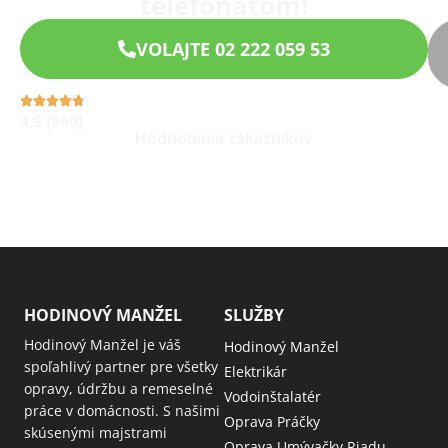
telefonátom!
VOLAJTE 02 222 059 53
4,9 (960)
Hodnotenia zákazníkov
HODINOVÝ MANŽEL
SLUŽBY
Hodinový Manžel je váš
Hodinový Manžel
spoľahlivý partner pre všetky
Elektrikár
opravy, údržbu a remeselné
Vodoinštalatér
práce v domácnosti. S našimi
Oprava Práčky
skúsenými majstrami
Oprava Umývačky Riadu