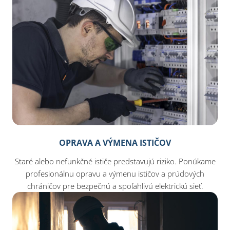
OPRAVA A VÝMENA ISTIČOV
Staré alebo nefunkčné ističe predstavujú riziko. Ponúkame
profesionálnu opravu a výmenu ističov a prúdových
chráničov pre bezpečnú a spoľahlivú elektrickú sieť.