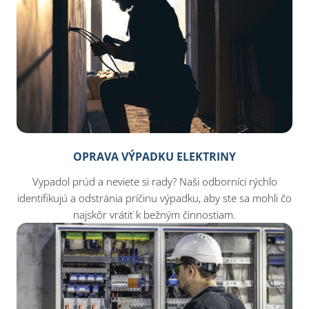
OPRAVA VÝPADKU ELEKTRINY
Vypadol prúd a neviete si rady? Naši odborníci rýchlo
identifikujú a odstránia príčinu výpadku, aby ste sa mohli čo
najskôr vrátiť k bežným činnostiam.