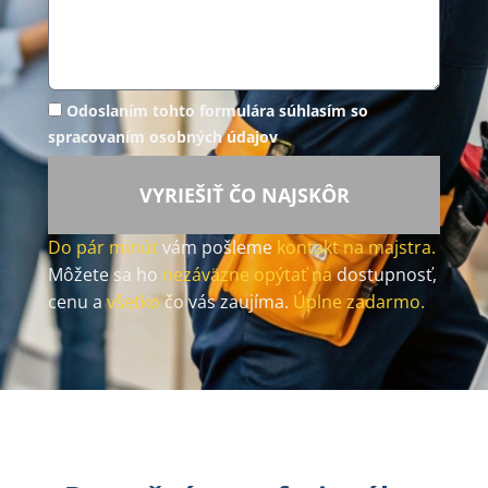
Odoslaním tohto formulára súhlasím so
spracovaním osobných údajov
VYRIEŠIŤ ČO NAJSKÔR
Do pár minút
vám pošleme
kontakt na majstra.
Môžete sa ho
nezáväzne opýtať na
dostupnosť,
cenu a
všetko
čo vás zaujíma.
Úplne zadarmo.