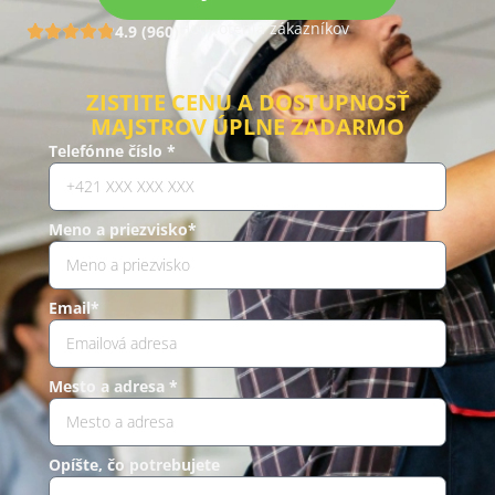
Hodnotenia zákazníkov
4.9 (960)
ZISTITE CENU A DOSTUPNOSŤ
MAJSTROV ÚPLNE ZADARMO
Telefónne číslo *
Meno a priezvisko*
Email*
Mesto a adresa *
Opíšte, čo potrebujete