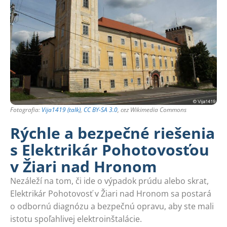
Fotografia:
Vija1419 (talk)
,
CC BY-SA 3.0
, cez Wikimedia Commons
Rýchle a bezpečné riešenia
s Elektrikár Pohotovosťou
v Žiari nad Hronom
Nezáleží na tom, či ide o výpadok prúdu alebo skrat,
Elektrikár Pohotovosť v Žiari nad Hronom sa postará
o odbornú diagnózu a bezpečnú opravu, aby ste mali
istotu spoľahlivej elektroinštalácie.