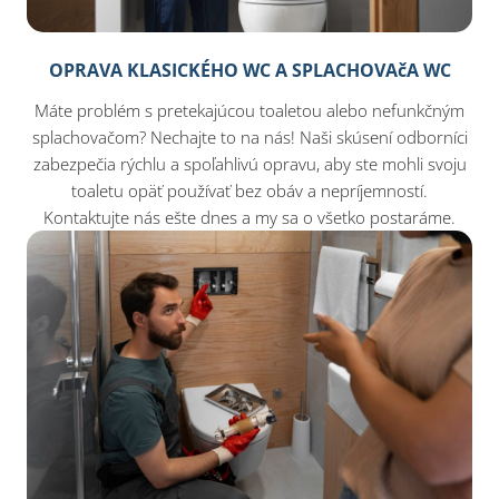
OPRAVA KLASICKÉHO WC A SPLACHOVAčA WC
Máte problém s pretekajúcou toaletou alebo nefunkčným
splachovačom? Nechajte to na nás! Naši skúsení odborníci
zabezpečia rýchlu a spoľahlivú opravu, aby ste mohli svoju
toaletu opäť používať bez obáv a nepríjemností.
Kontaktujte nás ešte dnes a my sa o všetko postaráme.