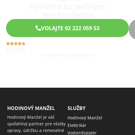
Vyriešte to jediným
telefonátom!
VOLAJTE 02 222 059 53
4,9 (960)
Hodnotenia zákazníkov
HODINOVÝ MANŽEL
SLUŽBY
Hodinový Manžel je váš
Hodinový Manžel
spoľahlivý partner pre všetky
Elektrikár
opravy, údržbu a remeselné
Vodoinštalatér