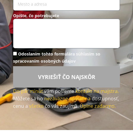
Opíšte, čo potrebujete
Odoslaním tohto formulára súhlasím so
spracovaním osobných údajov
VYRIEŠIŤ ČO NAJSKÔR
Do pár minút
vám pošleme
kontakt na majstra.
Môžete sa ho
nezáväzne opýtať na
dostupnosť,
cenu a
všetko
čo vás zaujíma.
Úplne zadarmo.