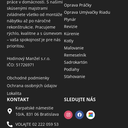
práce v domácnosti. S našimi
Oprava Práčky
skúsenými majstrami
Oprava Umývačky Riadu
zvládnete všetko od montáže
Plynár
nábytku až po náročné
Revizie
rekonštrukcie. Pracujeme
rýchlo, kvalitne a s úsmevom
Kúrenie
– vaša spokojnosť je pre nás
Kotly
prioritou.
Maľovanie
Remeselník
Hodinový Manžel s.r.o.
Sadrokartón
IČO: 51726971
Podlahy
Sťahovanie
Obchodné podmienky
Ochrana osobných údajov
Lokalita
KONTAKT
SLEDUJTE NÁS
Karpatské námestie
10/A, 831 06 Bratislava
VOLAJTE 02 222 059 53​