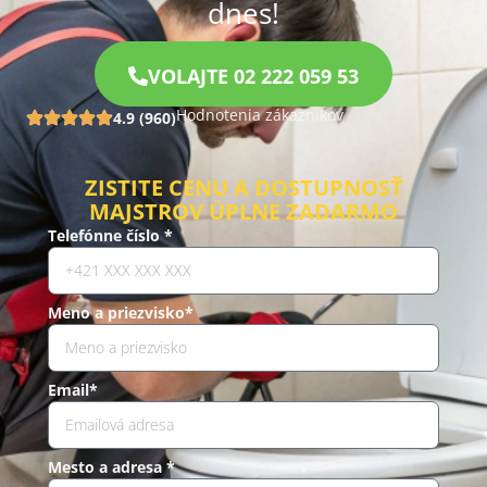
dnes!
VOLAJTE 02 222 059 53
Hodnotenia zákazníkov
4.9 (960)
ZISTITE CENU A DOSTUPNOSŤ
MAJSTROV ÚPLNE ZADARMO
Telefónne číslo *
Meno a priezvisko*
Email*
Mesto a adresa *