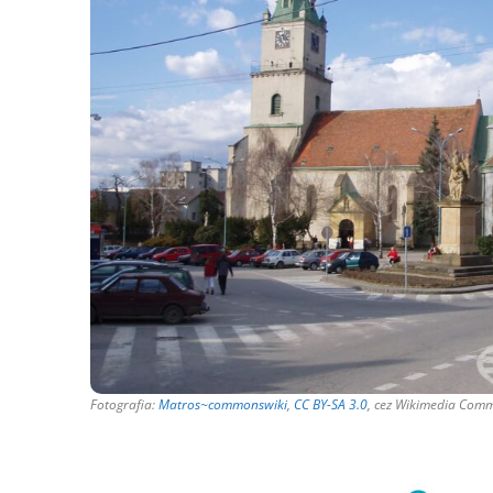
Fotografia:
Matros~commonswiki
,
CC BY-SA 3.0
, cez Wikimedia Com