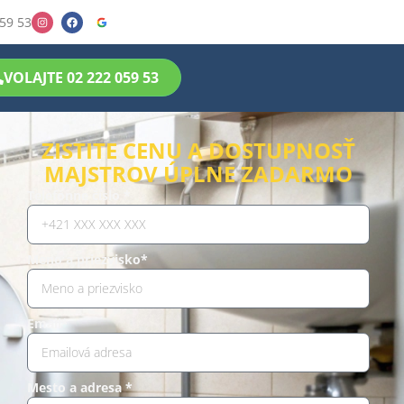
59 53
VOLAJTE 02 222 059 53
ZISTITE CENU A DOSTUPNOSŤ
MAJSTROV ÚPLNE ZADARMO
Telefónne číslo *
Meno a priezvisko*
Email*
Mesto a adresa *