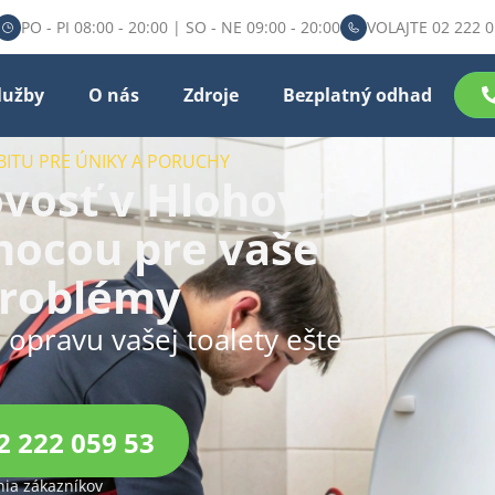
PO - PI 08:00 - 20:00 | SO - NE 09:00 - 20:00
VOLAJTE 02 222 0
lužby
O nás
Zdroje
Bezplatný odhad
BITU PRE ÚNIKY A PORUCHY
vosť v Hlohovci s
ocou pre vaše
problémy
u opravu vašej toalety ešte
2 222 059 53
ia zákazníkov