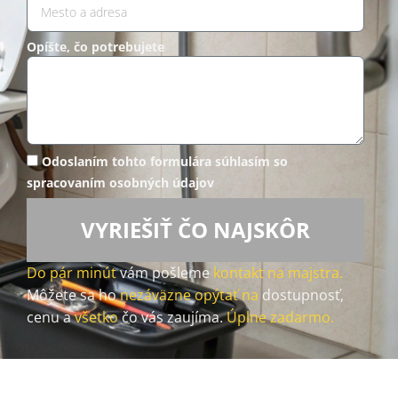
Opíšte, čo potrebujete
Odoslaním tohto formulára súhlasím so
spracovaním osobných údajov
VYRIEŠIŤ ČO NAJSKÔR
Do pár minút
vám pošleme
kontakt na majstra.
Môžete sa ho
nezáväzne opýtať na
dostupnosť,
cenu a
všetko
čo vás zaujíma.
Úplne zadarmo.