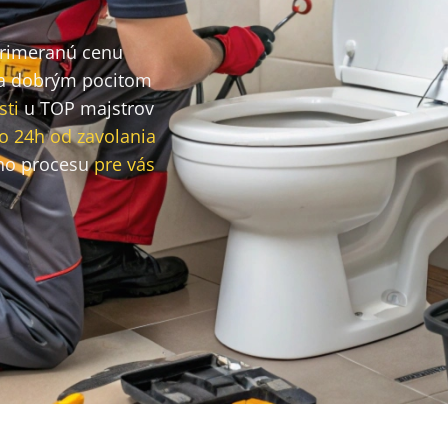
primeranú cenu
a dobrým pocitom
sti
u TOP majstrov
o 24h od zavolania
ho procesu
pre vás