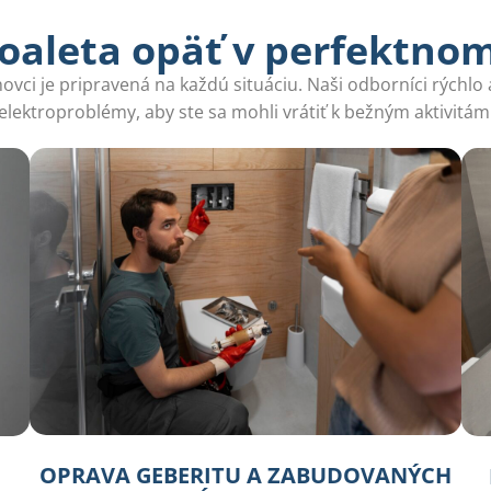
oaleta opäť v perfektno
ovci je pripravená na každú situáciu. Naši odborníci rýchlo 
elektroproblémy, aby ste sa mohli vrátiť k bežným aktivitám
OPRAVA GEBERITU A ZABUDOVANÝCH