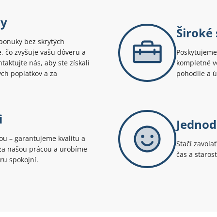
ny
Široké
ponuky bez skrytých
te, čo zvyšuje vašu dôveru a
Poskytujeme 
aktujte nás, aby ste získali
kompletné v
ých poplatkov a za
pohodlie a 
i
Jednod
tou – garantujeme kvalitu a
Stačí zavola
i za našou prácou a urobíme
čas a staros
ru spokojní.