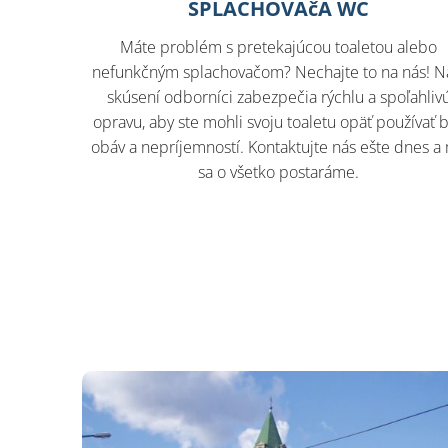
SPLACHOVAčA WC
Máte problém s pretekajúcou toaletou alebo
nefunkčným splachovačom? Nechajte to na nás! N
skúsení odborníci zabezpečia rýchlu a spoľahliv
opravu, aby ste mohli svoju toaletu opäť používať 
obáv a nepríjemností. Kontaktujte nás ešte dnes a
sa o všetko postaráme.