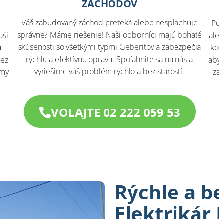
ZÁCHODOV
Váš zabudovaný záchod preteká alebo nesplachuje
Po
správne? Máme riešenie! Naši odborníci majú bohaté
aši
al
skúsenosti so všetkými typmi Geberitov a zabezpečia
ú
ko
rýchlu a efektívnu opravu. Spoľahnite sa na nás a
bez
aby
vyriešime váš problém rýchlo a bez starostí.
 my
z
VOLAJTE 02 222 059 53
Rýchle a b
Elektrikár