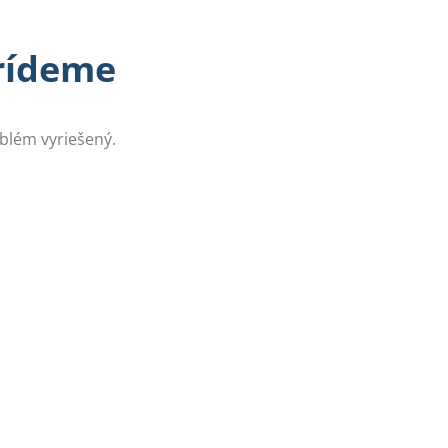
prídeme
oblém vyriešený.