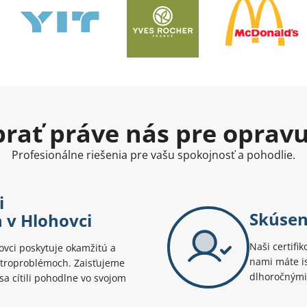
ybrať práve nás pre oprav
Profesionálne riešenia pre vašu spokojnosť a pohodlie.
i
Skúsen
 v Hlohovci
Naši certifik
ovci poskytuje okamžitú a
nami máte is
ktroproblémoch. Zaisťujeme
dlhoročnými
sa cítili pohodlne vo svojom