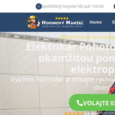
Spoľahlivý majster do pár minút
Home
S
OPRAVY TOALIET WC A GERE
Elektrikár Pohoto
okamžitou pom
elektro
Vyplňte formulár a získajte rýchl
dnes!
VOLAJTE 0
Hodnoten
4.9 (960)