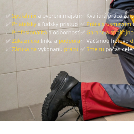
✅
Spoľahliví
a overení majstri
✅ Kvalitná práca za 
✅
Priateľský
a ľudský prístup
✅
Práca s úsmevom
✅
Profesionalita
a odbornosť
✅
Garancia spokojno
✅
Zákaznícka
linka a
podpora
✅ Väčšinou hotovo
d
✅
Záruka na
vykonanú
prácu
✅
Sme tu
počas celé